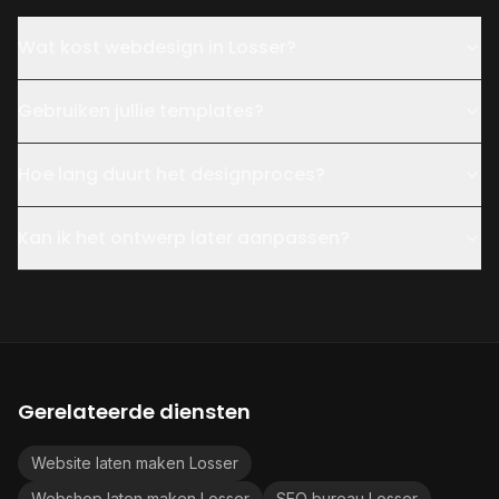
Wat kost webdesign in Losser?
Gebruiken jullie templates?
Hoe lang duurt het designproces?
Kan ik het ontwerp later aanpassen?
Gerelateerde diensten
Website laten maken Losser
Webshop laten maken Losser
SEO bureau Losser