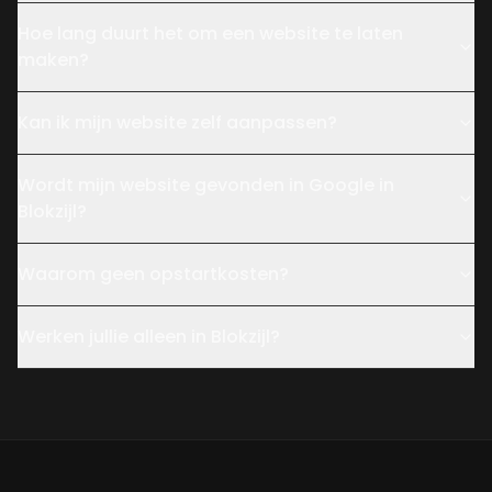
Hoe lang duurt het om een website te laten
maken?
Kan ik mijn website zelf aanpassen?
Wordt mijn website gevonden in Google in
Blokzijl?
Waarom geen opstartkosten?
Werken jullie alleen in Blokzijl?