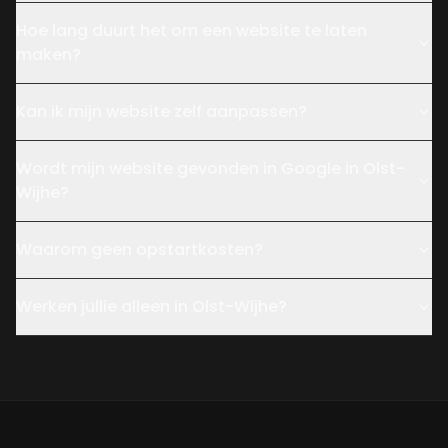
Hoe lang duurt het om een website te laten
maken?
Kan ik mijn website zelf aanpassen?
Wordt mijn website gevonden in Google in Olst-
Wijhe?
Waarom geen opstartkosten?
Werken jullie alleen in Olst-Wijhe?