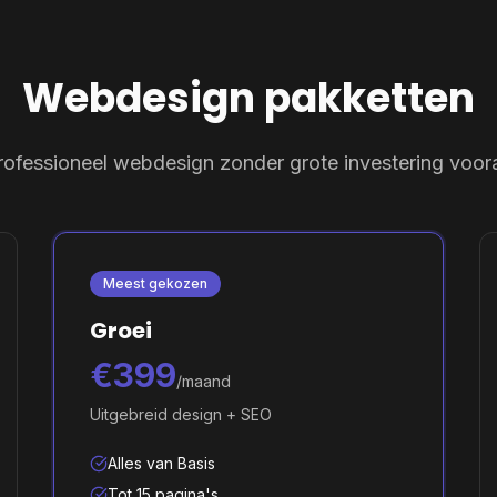
Webdesign pakketten
rofessioneel webdesign zonder grote investering voora
Meest gekozen
Groei
€399
/maand
Uitgebreid design + SEO
Alles van Basis
Tot 15 pagina's