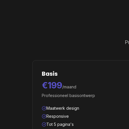
P
Basis
€199
/maand
Professioneel basisontwerp
Maatwerk design
Responsive
Tot 5 pagina's