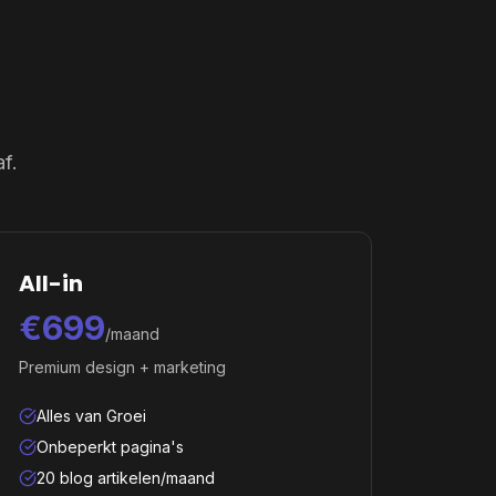
f.
All-in
€699
/maand
Premium design + marketing
Alles van Groei
Onbeperkt pagina's
20 blog artikelen/maand